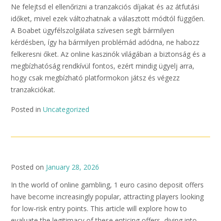
Ne felejtsd el ellenőrizni a tranzakciós díjakat és az átfutási
időket, mivel ezek változhatnak a választott módtól függően.
A Boabet ügyfélszolgálata szívesen segít bármilyen
kérdésben, így ha bármilyen problémád adódna, ne habozz
felkeresni őket. Az online kaszinók világában a biztonság és a
megbízhatóság rendkívül fontos, ezért mindig ügyelj arra,
hogy csak megbízható platformokon játsz és végezz
tranzakciókat.
Posted in
Uncategorized
Posted on
January 28, 2026
In the world of online gambling, 1 euro casino deposit offers
have become increasingly popular, attracting players looking
for low-risk entry points. This article will explore how to
evaluate the legitimacy of these enticing offers, diving into