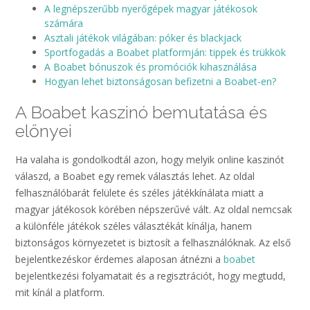
A legnépszerűbb nyerőgépek magyar játékosok
számára
Asztali játékok világában: póker és blackjack
Sportfogadás a Boabet platformján: tippek és trükkök
A Boabet bónuszok és promóciók kihasználása
Hogyan lehet biztonságosan befizetni a Boabet-en?
A Boabet kaszinó bemutatása és
előnyei
Ha valaha is gondolkodtál azon, hogy melyik online kaszinót
válaszd, a Boabet egy remek választás lehet. Az oldal
felhasználóbarát felülete és széles játékkínálata miatt a
magyar játékosok körében népszerűvé vált. Az oldal nemcsak
a különféle játékok széles választékát kínálja, hanem
biztonságos környezetet is biztosít a felhasználóknak. Az első
bejelentkezéskor érdemes alaposan átnézni a
boabet
bejelentkezési folyamatait és a regisztrációt, hogy megtudd,
mit kínál a platform.