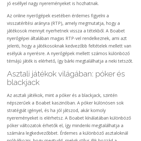
jó eséllyel nagy nyereményeket is hozhatnak.
Az online nyerőgépek esetében érdemes figyelni a
visszatérítési arányra (RTP), amely megmutatja, hogy a
játékosok mennyit nyerhetnek vissza a tétekből. A Boabet
nyerőgépei általában magas RTP-vel rendelkeznek, ami azt
jelenti, hogy a játékosoknak kedvezőbb feltételek mellett van
esélyük a nyerésre. A nyerőgépek mellett számos különböző
témájú játék is elérhető, így bárki megtalálhatja a neki tetszőt.
Asztali játékok világában: póker és
blackjack
Az asztali játékok, mint a póker és a blackjack, szintén
népszerűek a Boabet kaszinóban. A póker különösen sok
stratégiát igényel, és ha jól játszod, akár komoly
nyereményeket is elérhetsz. A Boabet kínálatában különböző
póker változatok érhetők el, így mindenki megtalálhatja a
számára legkedvezőbbet. Érdemes a különböző asztaloknál
próbálkozni, hogy megtudd, melyik stílus illik hozzád a