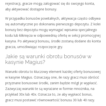
rejestracji, gracze mogą zalogować się do swojego konta,
aby aktywować dostępne bonusy.
W przypadku bonusów powitalnych, aktywacja często odbywa
się automatycznie po dokonaniu pierwszego depozytu. Z kolei
bonusy bez depozytu mogą wymagać wpisania specjalnego
kodu lub kliknięcia w odpowiednią ofertę w sekcji promocyjnej
kasyna. Po aktywacji bonusu, środki zostaną dodane do konta
gracza, umożliwiając rozpoczęcie gry.
Jakie są warunki obrotu bonusów w
kasynie Magius?
Warunki obrotu to kluczowy element każdej oferty bonusowej
w kasynie Magius. Oznaczają one, ile razy gracz musi obrócić
przyznane bonusowe środki, zanim będzie mógł je wypłacić.
Zazwyczaj warunki te są wyrażane w formie mnożnika, na
przykład 30x lub 40x. Oznacza to, że aby wypłacić bonus,
gracz musi postawić równowartość bonusu 30 lub 40 razy.