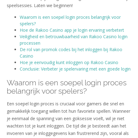
speelsessies. Laten we beginnen!
Waarom is een soepel login proces belangrijk voor
spelers?
Hoe de Rakoo Casino app je login ervaring verbetert
Veiligheid en betrouwbaarheid van Rakoo Casino login
processen
De rol van promok codes bij het inloggen bij Rakoo
Casino
Hoe je eenvoudig kunt inloggen op Rakoo Casino
Conclusie: Verbeter je spelervaring met een goede login
Waarom is een soepel login proces
belangrijk voor spelers?
Een soepel login proces is cruciaal voor gamers die snel en
gemakkelijk toegang willen tot hun favoriete spellen. Wanneer
je eenmaal de spanning van een goksessie voelt, wil je niet
wachten tot je kunt inloggen. De tijd die je besteedt aan het
invoeren van je inloggegevens kan frustrerend zijn, vooral als