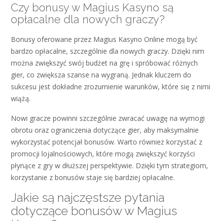
Czy bonusy w Magius Kasyno są
opłacalne dla nowych graczy?
Bonusy oferowane przez Magius Kasyno Online mogą być
bardzo opłacalne, szczególnie dla nowych graczy. Dzięki nim
można zwiększyć swój budżet na grę i spróbować różnych
gier, co zwiększa szanse na wygraną. Jednak kluczem do
sukcesu jest dokładne zrozumienie warunków, które się z nimi
wiążą.
Nowi gracze powinni szczególnie zwracać uwagę na wymogi
obrotu oraz ograniczenia dotyczące gier, aby maksymalnie
wykorzystać potencjał bonusów. Warto również korzystać z
promocji lojalnościowych, które mogą zwiększyć korzyści
płynące z gry w dłuższej perspektywie. Dzięki tym strategiom,
korzystanie z bonusów staje się bardziej opłacalne.
Jakie są najczęstsze pytania
dotyczące bonusów w Magius