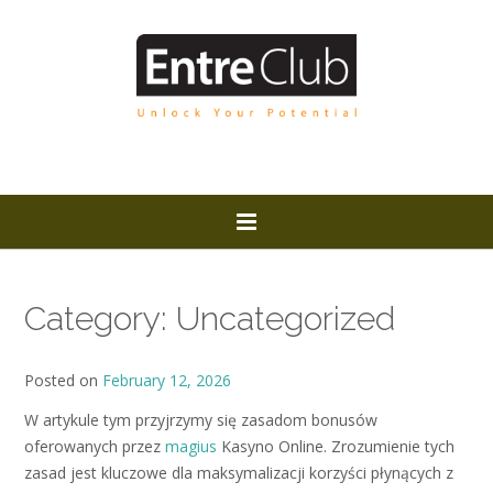
Category: Uncategorized
Posted on
February 12, 2026
W artykule tym przyjrzymy się zasadom bonusów
oferowanych przez
magius
Kasyno Online. Zrozumienie tych
zasad jest kluczowe dla maksymalizacji korzyści płynących z