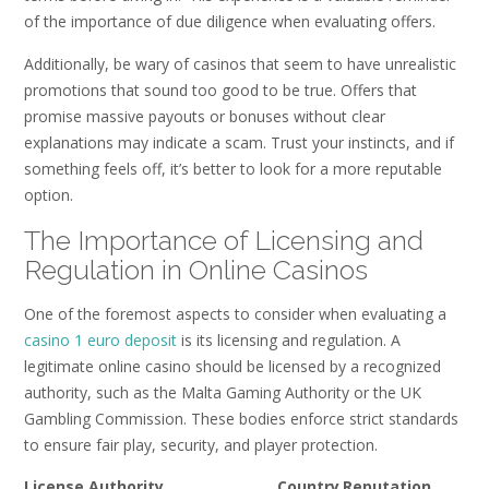
of the importance of due diligence when evaluating offers.
Additionally, be wary of casinos that seem to have unrealistic
promotions that sound too good to be true. Offers that
promise massive payouts or bonuses without clear
explanations may indicate a scam. Trust your instincts, and if
something feels off, it’s better to look for a more reputable
option.
The Importance of Licensing and
Regulation in Online Casinos
One of the foremost aspects to consider when evaluating a
casino 1 euro deposit
is its licensing and regulation. A
legitimate online casino should be licensed by a recognized
authority, such as the Malta Gaming Authority or the UK
Gambling Commission. These bodies enforce strict standards
to ensure fair play, security, and player protection.
License Authority
Country
Reputation