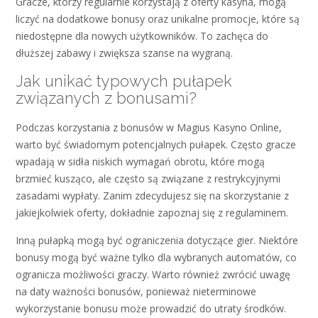
Gracze, którzy regularnie korzystają z oferty kasyna, mogą
liczyć na dodatkowe bonusy oraz unikalne promocje, które są
niedostępne dla nowych użytkowników. To zachęca do
dłuższej zabawy i zwiększa szanse na wygraną.
Jak unikać typowych pułapek
związanych z bonusami?
Podczas korzystania z bonusów w Magius Kasyno Online,
warto być świadomym potencjalnych pułapek. Często gracze
wpadają w sidła niskich wymagań obrotu, które mogą
brzmieć kusząco, ale często są związane z restrykcyjnymi
zasadami wypłaty. Zanim zdecydujesz się na skorzystanie z
jakiejkolwiek oferty, dokładnie zapoznaj się z regulaminem.
Inną pułapką mogą być ograniczenia dotyczące gier. Niektóre
bonusy mogą być ważne tylko dla wybranych automatów, co
ogranicza możliwości graczy. Warto również zwrócić uwagę
na daty ważności bonusów, ponieważ nieterminowe
wykorzystanie bonusu może prowadzić do utraty środków.