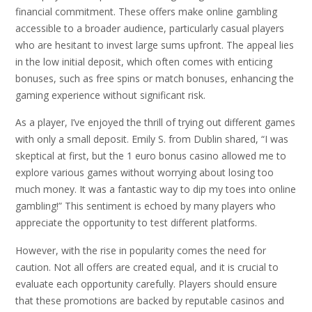
financial commitment. These offers make online gambling
accessible to a broader audience, particularly casual players
who are hesitant to invest large sums upfront. The appeal lies
in the low initial deposit, which often comes with enticing
bonuses, such as free spins or match bonuses, enhancing the
gaming experience without significant risk.
As a player, I’ve enjoyed the thrill of trying out different games
with only a small deposit. Emily S. from Dublin shared, “I was
skeptical at first, but the 1 euro bonus casino allowed me to
explore various games without worrying about losing too
much money. It was a fantastic way to dip my toes into online
gambling!” This sentiment is echoed by many players who
appreciate the opportunity to test different platforms.
However, with the rise in popularity comes the need for
caution. Not all offers are created equal, and it is crucial to
evaluate each opportunity carefully. Players should ensure
that these promotions are backed by reputable casinos and