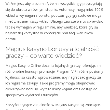
Ważne jest, aby zrozumieć, że nie wszystkie gry przyczyniają
się do obrotu w równym stopniu. Automaty mogą mieć 100%
wkład w wymagania obrotu, podczas gdy gry stołowe mogą
mieć znacznie niższy wkład. Dlatego zawsze warto sprawdzić
tabelę wymagań w regulaminie, aby wiedzieć, które gry są
najbardziej korzystne w kontekście realizacji warunków
obrotu.
Magius kasyno bonusy a lojalność
graczy – co warto wiedzieć?
Magius Kasyno Online docenia lojalnych graczy, oferując im
różnorodne bonusy i promocje. Program VIP i różne poziomy
lojalności są często wprowadzane, aby nagradzać graczy za
ich regularne zakupy. Takie programy mogą obejmować
ekskluzywne bonusy, wyższe limity wypłat oraz dostęp do
specjalnych wydarzeń i turniejów.
Korzyści płynące z lojalności w Magius Kasyno są znaczące.