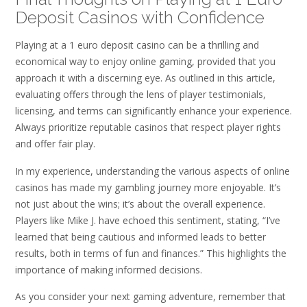
Deposit Casinos with Confidence
Playing at a 1 euro deposit casino can be a thrilling and
economical way to enjoy online gaming, provided that you
approach it with a discerning eye. As outlined in this article,
evaluating offers through the lens of player testimonials,
licensing, and terms can significantly enhance your experience.
Always prioritize reputable casinos that respect player rights
and offer fair play.
In my experience, understanding the various aspects of online
casinos has made my gambling journey more enjoyable. It’s
not just about the wins; it’s about the overall experience.
Players like Mike J. have echoed this sentiment, stating, “I’ve
learned that being cautious and informed leads to better
results, both in terms of fun and finances.” This highlights the
importance of making informed decisions.
As you consider your next gaming adventure, remember that