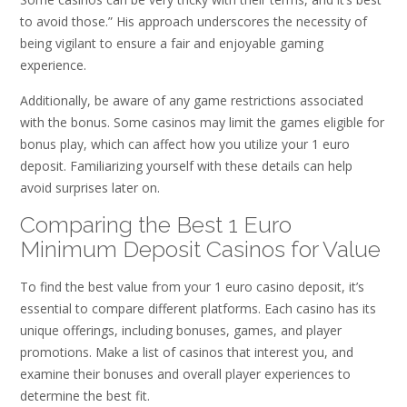
to avoid those.” His approach underscores the necessity of
being vigilant to ensure a fair and enjoyable gaming
experience.
Additionally, be aware of any game restrictions associated
with the bonus. Some casinos may limit the games eligible for
bonus play, which can affect how you utilize your 1 euro
deposit. Familiarizing yourself with these details can help
avoid surprises later on.
Comparing the Best 1 Euro
Minimum Deposit Casinos for Value
To find the best value from your 1 euro casino deposit, it’s
essential to compare different platforms. Each casino has its
unique offerings, including bonuses, games, and player
promotions. Make a list of casinos that interest you, and
examine their bonuses and overall player experiences to
determine the best fit.