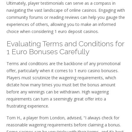
Ultimately, player testimonials can serve as a compass in
navigating the vast landscape of online casinos. Engaging with
community forums or reading reviews can help you gauge the
experiences of others, allowing you to make an informed
choice when considering 1 euro deposit casinos.
Evaluating Terms and Conditions for
1 Euro Bonuses Carefully
Terms and conditions are the backbone of any promotional
offer, particularly when it comes to 1 euro casino bonuses.
Players must scrutinize the wagering requirements, which
dictate how many times you must bet the bonus amount
before any winnings can be withdrawn. High wagering
requirements can turn a seemingly great offer into a
frustrating experience.
Tom H., a player from London, advised, “I always check for
reasonable wagering requirements before claiming a bonus.
Some casinos can be very tricky with their terms, and it’s best