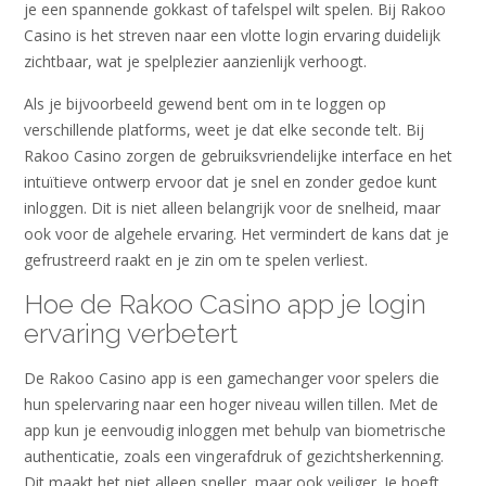
je een spannende gokkast of tafelspel wilt spelen. Bij Rakoo
Casino is het streven naar een vlotte login ervaring duidelijk
zichtbaar, wat je spelplezier aanzienlijk verhoogt.
Als je bijvoorbeeld gewend bent om in te loggen op
verschillende platforms, weet je dat elke seconde telt. Bij
Rakoo Casino zorgen de gebruiksvriendelijke interface en het
intuïtieve ontwerp ervoor dat je snel en zonder gedoe kunt
inloggen. Dit is niet alleen belangrijk voor de snelheid, maar
ook voor de algehele ervaring. Het vermindert de kans dat je
gefrustreerd raakt en je zin om te spelen verliest.
Hoe de Rakoo Casino app je login
ervaring verbetert
De Rakoo Casino app is een gamechanger voor spelers die
hun spelervaring naar een hoger niveau willen tillen. Met de
app kun je eenvoudig inloggen met behulp van biometrische
authenticatie, zoals een vingerafdruk of gezichtsherkenning.
Dit maakt het niet alleen sneller, maar ook veiliger. Je hoeft