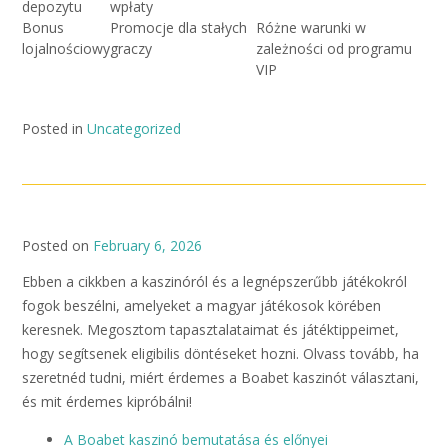
depozytu
wpłaty
Bonus
Promocje dla stałych
Różne warunki w
lojalnościowy
graczy
zależności od programu
VIP
Posted in
Uncategorized
Posted on
February 6, 2026
Ebben a cikkben a kaszinóról és a legnépszerűbb játékokról
fogok beszélni, amelyeket a magyar játékosok körében
keresnek. Megosztom tapasztalataimat és játéktippeimet,
hogy segítsenek eligibilis döntéseket hozni. Olvass tovább, ha
szeretnéd tudni, miért érdemes a Boabet kaszinót választani,
és mit érdemes kipróbálni!
A Boabet kaszinó bemutatása és előnyei